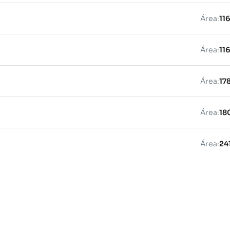
Área:
11
Área:
11
Área:
17
Área:
18
Área:
24