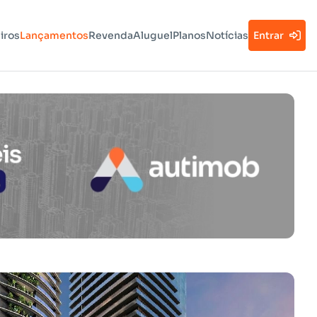
iros
Lançamentos
Revenda
Aluguel
Planos
Notícias
Entrar