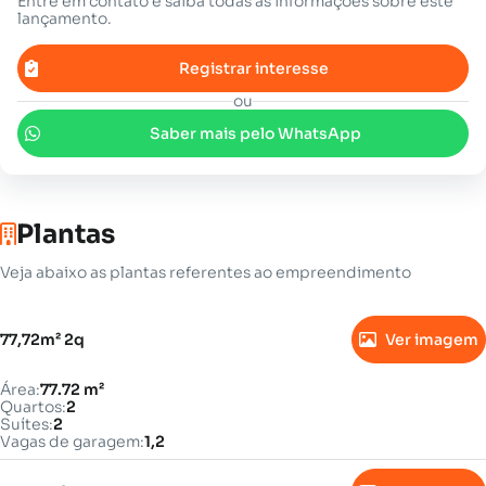
Entre em contato e saiba todas as informações sobre este
lançamento.
Registrar interesse
ou
Saber mais pelo WhatsApp
Plantas
Veja abaixo as plantas referentes ao empreendimento
77,72m² 2q
Ver imagem
Área:
77.72 m²
Quartos:
2
Suítes:
2
Vagas de garagem:
1,2