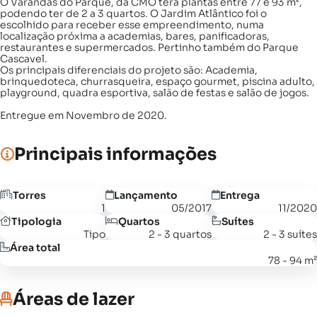
O Varandas do Parque, da CMO terá plantas entre 77 e 93 m²,
podendo ter de 2 a 3 quartos. O Jardim Atlântico foi o
escolhido para receber esse empreendimento, numa
localização próxima a academias, bares, panificadoras,
restaurantes e supermercados. Pertinho também do Parque
Cascavel.
Os principais diferenciais do projeto são: Academia,
brinquedoteca, churrasqueira, espaço gourmet, piscina adulto,
playground, quadra esportiva, salão de festas e salão de jogos.
Entregue em Novembro de 2020.
Principais informações
Torres
Lançamento
Entrega
1
05/2017
11/2020
Tipologia
Quartos
Suítes
Tipo
2 - 3 quartos
2 - 3 suítes
Área total
78 - 94 m²
Áreas de lazer