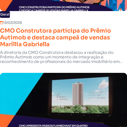
Geral
13/02/2026
CMO Construtora participa do Prêmio
Autimob e destaca campeã de vendas
Maríllia Gabriella
A diretoria da CMO Construtora destacou a realização do
Prêmio Autimob como um momento de integração e
reconhecimento de profissionais do mercado imobiliário em
Goiás, reunindo representantes do setor para celebração e
networking.