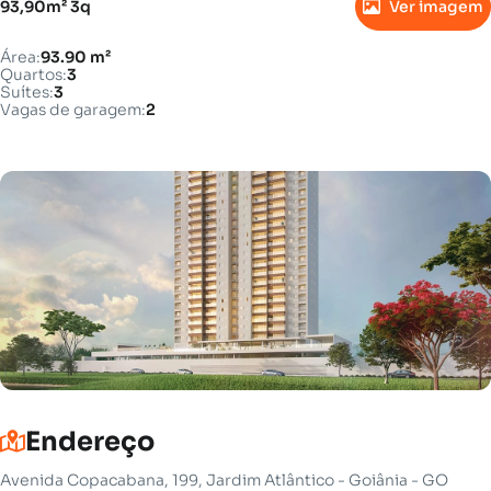
93,90m² 3q
Ver imagem
Área:
93.90 m²
Quartos:
3
Suítes:
3
Vagas de garagem:
2
Endereço
Avenida Copacabana, 199, Jardim Atlântico - Goiânia - GO