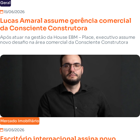
Geral
15/06/2026
Lucas Amaral assume gerência comercial
da Consciente Construtora
Após atuar na gestão da House EBM – Place, executivo assume
novo desafio na área comercial da Consciente Construtora
Mercado Imobiliário
15/05/2026
Escritório internacional assina novo