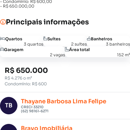
- Condomínio: R$ 600,00
- R$ 650.000,00
Principais informações
Quartos
Suítes
Banheiros
3 quartos
2 suítes
3 banheiros
Garagem
Área total
2 vagas
152 m²
R$ 650.000
R$ 4.276 o m²
Condomínio: R$ 600
Thayane Barbosa Lima Felipe
TB
CRECI 33210
(62) 98161-6271
Bravo Imobiliária