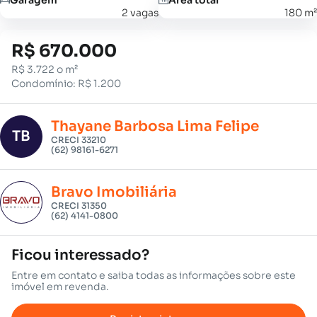
2 vagas
180 m²
R$ 670.000
R$ 3.722 o m²
Condomínio: R$ 1.200
Thayane Barbosa Lima Felipe
TB
CRECI 33210
(62) 98161-6271
Bravo Imobiliária
CRECI 31350
(62) 4141-0800
Ficou interessado?
Entre em contato e saiba todas as informações sobre este
imóvel em revenda.