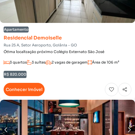
Apartamento
Residencial Demoiselle
Rua 25 A, Setor Aeroporto, Goiânia - GO
Ótima localização próximo Colégio Externato São José
3 quartos
3 suítes
2 vagas de garagem
Área de 106 m²
R$ 820.000
Conhecer imóvel