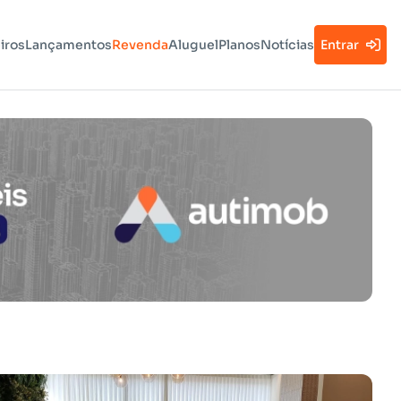
iros
Lançamentos
Revenda
Aluguel
Planos
Notícias
Entrar