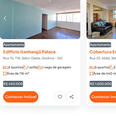
Apartamento
Apartamento
Edifício Itanhangá Palace
Cobertura E
Rua 10, 718, Setor Oeste, Goiânia - GO
Rua 23, 4666, Se
3 quartos
1 suíte
1 vaga de garagem
5 quartos
3
Área de 116 m²
Área de 440 m
R$ 450.000
R$ 1.600.000
Conhecer imóvel
Conhecer im