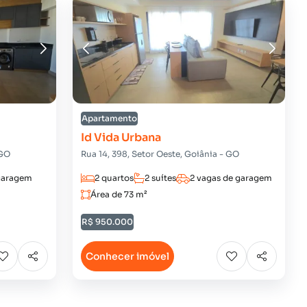
Apartamento
Id Vida Urbana
 GO
Rua 14, 398, Setor Oeste, Goiânia - GO
 garagem
2 quartos
2 suítes
2 vagas de garagem
Área de 73 m²
R$ 950.000
Conhecer imóvel