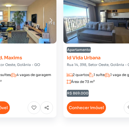
Apartamento
d. Maxims
Id Vida Urbana
tor Oeste, Goiânia - GO
Rua 14, 398, Setor Oeste, Goiânia -
 suítes
4 vagas de garagem
2 quartos
1 suíte
1 vaga de
²
Área de 73 m²
R$ 869.000
óvel
Conhecer imóvel