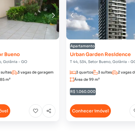
Apartamento
or Bueno
Urban Garden Residence
o, Goiânia - GO
T 44, 534, Setor Bueno, Goiânia - G
 suítes
3 vagas de garagem
3 quartos
3 suítes
2 vagas 
385 m²
Área de 99 m²
R$ 1.060.000
óvel
Conhecer imóvel