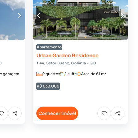
Apartamento
Urban Garden Residence
O
T 44, Setor Bueno, Goiânia - GO
de garagem
2 quartos
1 suíte
Área de 61 m²
R$ 630.000
Conhecer imóvel