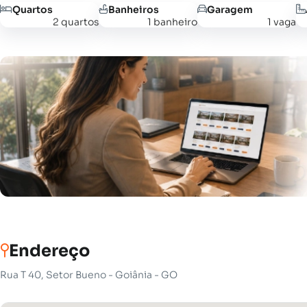
Quartos
Banheiros
Garagem
2 quartos
1 banheiro
1 vaga
Endereço
Rua T 40, Setor Bueno - Goiânia - GO