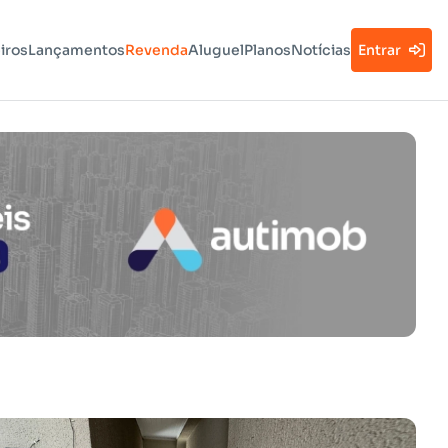
iros
Lançamentos
Revenda
Aluguel
Planos
Notícias
Entrar