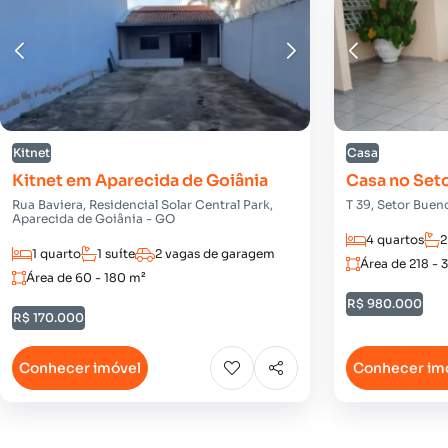
Kitnet
Casa
Kitnet em Aparecida de Goiânia
Casa no Set
Rua Baviera, Residencial Solar Central Park,
T 39, Setor Buen
Aparecida de Goiânia - GO
4 quartos
2
1 quarto
1 suíte
2 vagas de garagem
Área de 218 - 
Área de 60 - 180 m²
R$ 980.000
R$ 170.000
Conhecer imóvel
Conhecer im