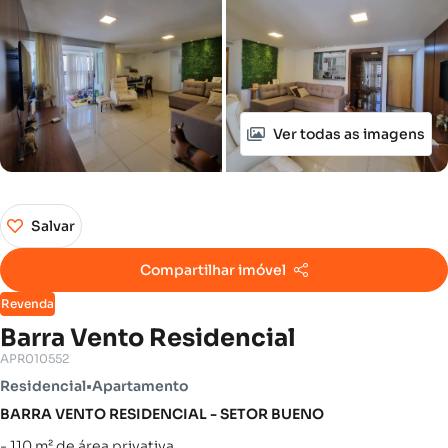
Ver todas as imagens
Salvar
Compartilhar imóvel
Revenda
Barra Vento Residencial
APR010552
Residencial
•
Apartamento
BARRA VENTO RESIDENCIAL - SETOR BUENO
- 110 m² de área privativa