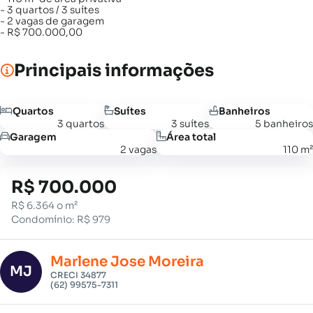
- 3 quartos / 3 suítes
- 2 vagas de garagem
- R$ 700.000,00
Principais informações
Quartos
Suítes
Banheiros
3 quartos
3 suítes
5 banheiros
Garagem
Área total
2 vagas
110 m²
R$ 700.000
R$ 6.364 o m²
Condomínio: R$ 979
Marlene Jose Moreira
MJ
CRECI 34877
(62) 99575-7311