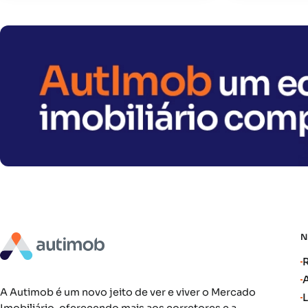
A Autimob é um novo jeito de ver e viver o Mercado
Imobiliário, oferecendo mais aos corretores e a