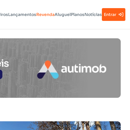
iros
Lançamentos
Revenda
Aluguel
Planos
Notícias
Entrar