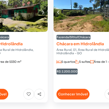
hácara
Fazenda/Sítio/Chácara
Hidrolândia
Chácara em Hidrolândia
ea Rural de Hidrolândia,
Área Rural, 01, Área Rural de Hidrol
O
Hidrolândia - GO
rea de 5330 m²
5 quartos
5 suítes
Área de 1 
R$ 2.200.000
óvel
Conhecer imóvel