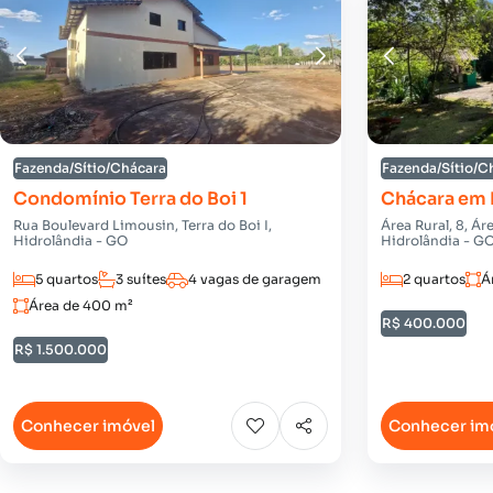
Fazenda/Sítio/Chácara
Fazenda/Sítio/C
Condomínio Terra do Boi 1
Chácara em 
Rua Boulevard Limousin, Terra do Boi I,
Área Rural, 8, Ár
Hidrolândia - GO
Hidrolândia - G
5 quartos
3 suítes
4 vagas de garagem
2 quartos
Á
Área de 400 m²
R$ 400.000
R$ 1.500.000
Conhecer imóvel
Conhecer im