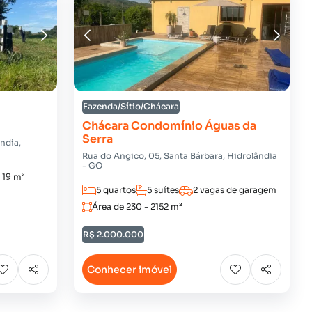
Fazenda/Sítio/Chácara
Chácara Condomínio Águas da
Serra
ândia,
Rua do Angico, 05, Santa Bárbara, Hidrolândia
- GO
- 19 m²
5 quartos
5 suítes
2 vagas de garagem
Área de 230 - 2152 m²
R$ 2.000.000
Conhecer imóvel