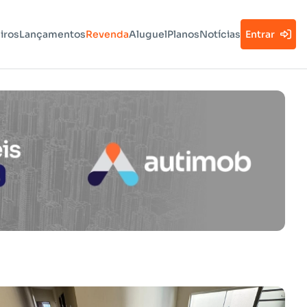
iros
Lançamentos
Revenda
Aluguel
Planos
Notícias
Entrar