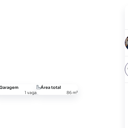
Garagem
Área total
1 vaga
86 m²