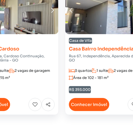
Casa de Vila
 Cardoso
Casa Bairro Independênci
a, Cardoso Continuação,
Rua 67, Independência, Aparecida d
iânia - GO
GO
 suíte
2 vagas de garagem
3 quartos
1 suíte
2 vagas d
215 m²
Área de 102 - 181 m²
R$ 393.000
óvel
Conhecer imóvel