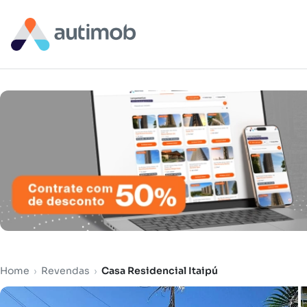
Home
›
Revendas
›
Casa Residencial Itaipú