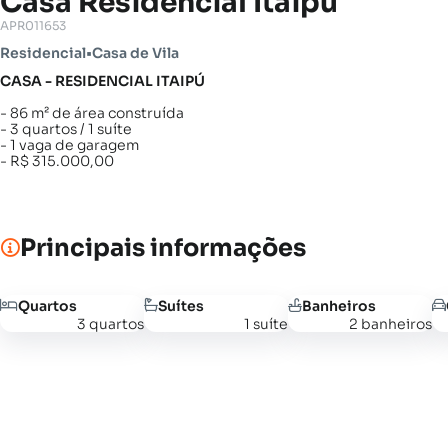
Casa Residencial Itaipú
APR011653
Residencial
•
Casa de Vila
CASA - RESIDENCIAL ITAIPÚ
- 86 m² de área construída
- 3 quartos / 1 suíte
- 1 vaga de garagem
- R$ 315.000,00
Principais informações
Quartos
Suítes
Banheiros
3 quartos
1 suíte
2 banheiros