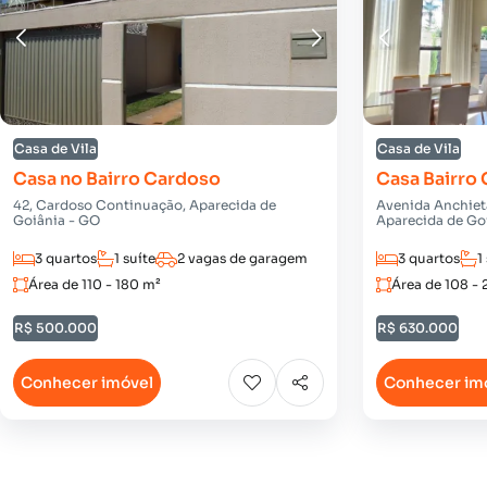
Casa de Vila
Casa de Vila
Casa no Bairro Cardoso
Casa Bairro
42, Cardoso Continuação, Aparecida de
Avenida Anchiet
Goiânia - GO
Aparecida de Go
3 quartos
1 suíte
2 vagas de garagem
3 quartos
1
Área de 110 - 180 m²
Área de 108 - 
R$ 500.000
R$ 630.000
Conhecer imóvel
Conhecer im