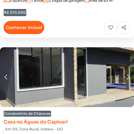
3 quartos
1 suíte
2 vagas de garagem
Área de 83 m²
R$ 570.000
Conhecer imóvel
Condomínio de Chácaras
Casa no Águas do Capivari
, Km 09, Zona Rural, Indiara - GO