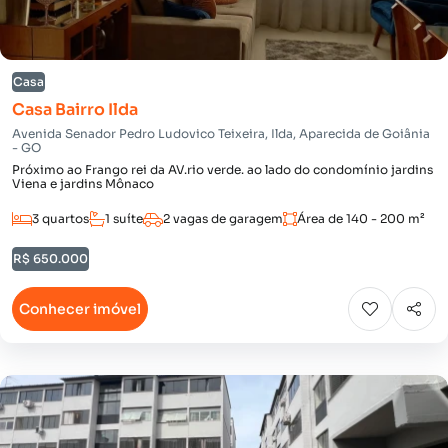
Casa
Casa Bairro Ilda
Avenida Senador Pedro Ludovico Teixeira, Ilda, Aparecida de Goiânia
- GO
Próximo ao Frango rei da AV.rio verde. ao lado do condomínio jardins
Viena e jardins Mônaco
3 quartos
1 suíte
2 vagas de garagem
Área de 140 - 200 m²
R$ 650.000
Conhecer imóvel