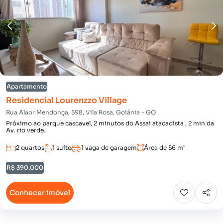
Apartamento
Residencial Lourenzzo Village
Rua Alaor Mendonça, 598, Vila Rosa, Goiânia - GO
Próximo ao parque cascavel, 2 minutos do Assai atacadista , 2 min da
Av. rio verde.
2 quartos
1 suíte
1 vaga de garagem
Área de 56 m²
R$ 390.000
Conhecer imóvel