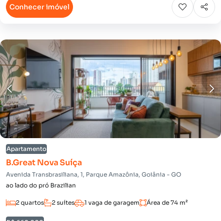
Conhecer imóvel
Apartamento
B.Great Nova Suíça
Avenida Transbrasiliana, 1, Parque Amazônia, Goiânia - GO
ao lado do pró Brazilian
2 quartos
2 suítes
1 vaga de garagem
Área de 74 m²