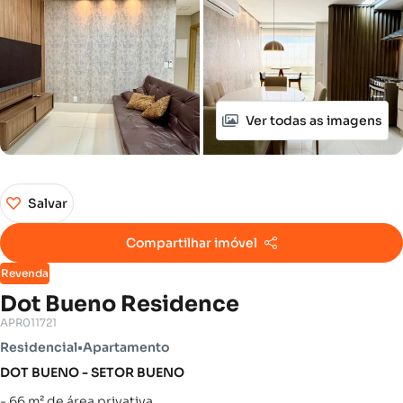
Ver todas as imagens
Salvar
Compartilhar imóvel
Revenda
Dot Bueno Residence
APR011721
Residencial
•
Apartamento
DOT BUENO - SETOR BUENO
- 66 m² de área privativa