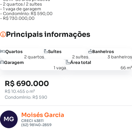
- 2 quartos / 2 suítes
- 1 vaga de garagem
- Condomínio: R$ 590,00
- R$ 730.000,00
Principais informações
Quartos
Suítes
Banheiros
2 quartos
2 suítes
3 banheiros
Garagem
Área total
1 vaga
66 m²
R$ 690.000
R$ 10.455 o m²
Condomínio: R$ 590
Moisés Garcia
MG
CRECI 43811
(62) 98140-2859