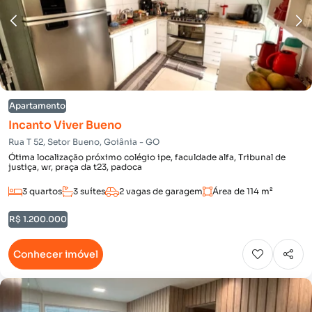
Apartamento
Incanto Viver Bueno
Rua T 52, Setor Bueno, Goiânia - GO
Ótima localização próximo colégio ipe, faculdade alfa, Tribunal de
justiça, wr, praça da t23, padoca
3 quartos
3 suítes
2 vagas de garagem
Área de 114 m²
R$ 1.200.000
Conhecer imóvel