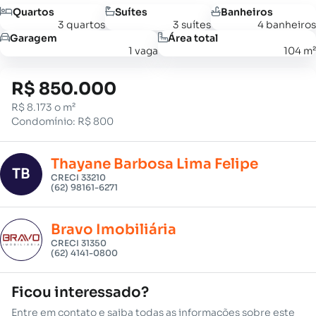
Quartos
Suítes
Banheiros
3 quartos
3 suítes
4 banheiros
Garagem
Área total
1 vaga
104 m²
R$ 850.000
R$ 8.173 o m²
Condomínio: R$ 800
Thayane Barbosa Lima Felipe
TB
CRECI 33210
(62) 98161-6271
Bravo Imobiliária
CRECI 31350
(62) 4141-0800
Ficou interessado?
Entre em contato e saiba todas as informações sobre este