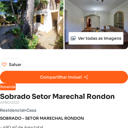
Ver todas as imagens
Salvar
Compartilhar imóvel
Revenda
Sobrado Setor Marechal Rondon
APR012222
Residencial
•
Casa
SOBRADO - SETOR MARECHAL RONDON
- 490 m² de área total