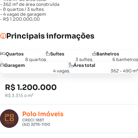
- 362 m² de área construída
- 8 quartos / 3 suítes
- 4 vagas de garagem
- R$ 1.200.000,00
Principais informações
Quartos
Suítes
Banheiros
8 quartos
3 suítes
6 banheiros
Garagem
Área total
4 vagas
362 - 490 m²
R$ 1.200.000
R$ 3.315 o m²
Polo Imóveis
CRECI 1887
(62) 3278-1100