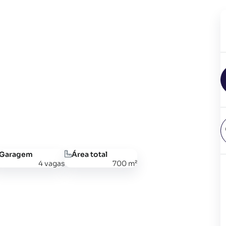
Garagem
Área total
4 vagas
700 m²