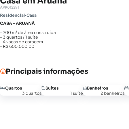
Casa em Aruanã
APR012291
Residencial
•
Casa
CASA - ARUANÃ
- 700 m² de área construída
- 3 quartos / 1 suíte
- 4 vagas de garagem
- R$ 600.000,00
Principais informações
Quartos
Suítes
Banheiros
3 quartos
1 suíte
2 banheiros