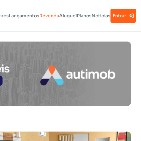
iros
Lançamentos
Revenda
Aluguel
Planos
Notícias
Entrar