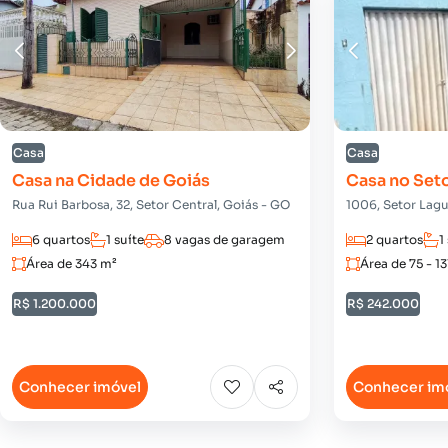
Casa
Casa
Casa na Cidade de Goiás
Casa no Set
Rua Rui Barbosa, 32, Setor Central, Goiás - GO
1006, Setor Lag
6 quartos
1 suíte
8 vagas de garagem
2 quartos
1
Área de 343 m²
Área de 75 - 1
R$ 1.200.000
R$ 242.000
Conhecer imóvel
Conhecer im