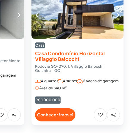
Casa
Casa Condomínio Horizontal
Villaggio Baiocchi
Setor Monte
Rodovia GO-070, 1, Villaggio Baiocchi,
Goianira - GO
e garagem
4 quartos
4 suítes
6 vagas de garagem
Área de 340 m²
R$ 1.900.000
Conhecer imóvel