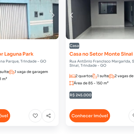
Casa
or Laguna Park
Casa no Setor Monte Sinai
una Parque, Trindade - GO
Rua Antônio Francisco Margarida, 
Sinai, Trindade - GO
 suíte
1 vaga de garagem
2 quartos
1 suíte
2 vagas d
31 m²
Área de 85 - 150 m²
R$ 245.000
óvel
Conhecer imóvel