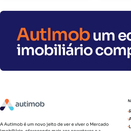
A Autimob é um novo jeito de ver e viver o Mercado
Imobiliário, oferecendo mais aos corretores e a