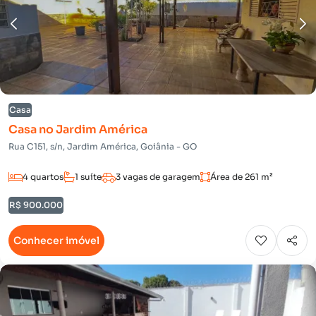
Casa
Casa no Jardim América
Rua C151, s/n, Jardim América, Goiânia - GO
4 quartos
1 suíte
3 vagas de garagem
Área de 261 m²
R$ 900.000
Conhecer imóvel