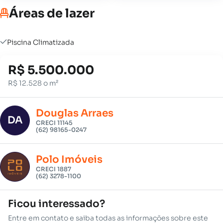
Áreas de lazer
Piscina Climatizada
R$ 5.500.000
R$ 12.528 o m²
Douglas Arraes
DA
CRECI 11145
(62) 98165-0247
Polo Imóveis
CRECI 1887
(62) 3278-1100
Ficou interessado?
Entre em contato e saiba todas as informações sobre este