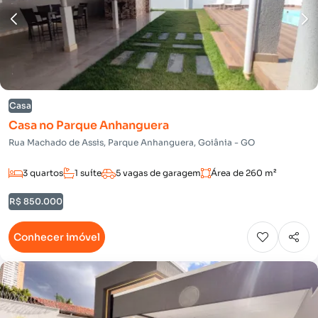
Casa
Casa no Parque Anhanguera
Rua Machado de Assis, Parque Anhanguera, Goiânia - GO
3 quartos
1 suíte
5 vagas de garagem
Área de 260 m²
R$ 850.000
Conhecer imóvel