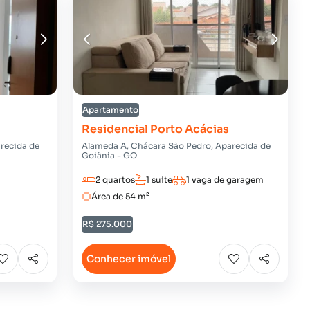
Apartamento
Residencial Porto Acácias
recida de
Alameda A, Chácara São Pedro, Aparecida de
Goiânia - GO
2 quartos
1 suíte
1 vaga de garagem
Área de 54 m²
R$ 275.000
Conhecer imóvel