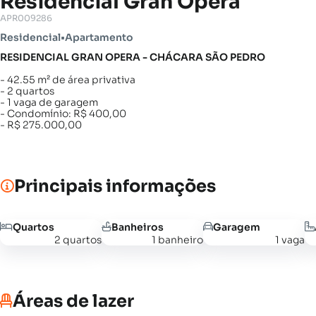
Residencial Gran Opera
APR009286
Residencial
•
Apartamento
RESIDENCIAL GRAN OPERA - CHÁCARA SÃO PEDRO
- 42.55 m² de área privativa
- 2 quartos
- 1 vaga de garagem
- Condomínio: R$ 400,00
- R$ 275.000,00
Principais informações
Quartos
Banheiros
Garagem
2 quartos
1 banheiro
1 vaga
Áreas de lazer