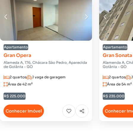
Apartamento
Apartamento
Gran Opera
Gran Sonata
Alameda A, 176, Chácara São Pedro, Aparecida
Alamenda A, Chá
de Goiânia - GO
Goiânia - GO
2 quartos
1 vaga de garagem
2 quartos
Área de 42 m²
Área de 54 m²
R$ 225.000
R$ 235.000
Conhecer imóvel
Conhecer im