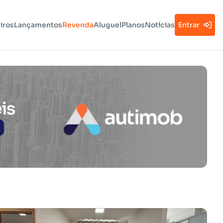
iros
Lançamentos
Revenda
Aluguel
Planos
Notícias
Entrar