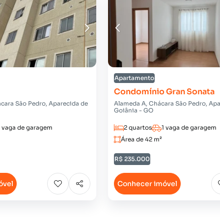
Apartamento
Condomínio Gran Sonata
cara São Pedro, Aparecida de
Alameda A, Chácara São Pedro, Apa
Goiânia - GO
1 vaga de garagem
2 quartos
1 vaga de garagem
Área de 42 m²
R$ 235.000
óvel
Conhecer imóvel