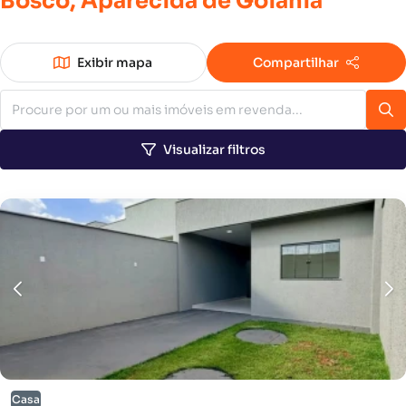
Bosco,
Aparecida
de
Goiânia
Exibir mapa
Compartilhar
Visualizar filtros
Casa