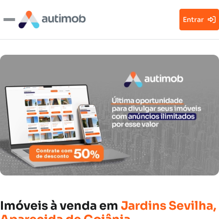
Entrar
Imóveis
à
venda
em
Jardins
Sevilha,