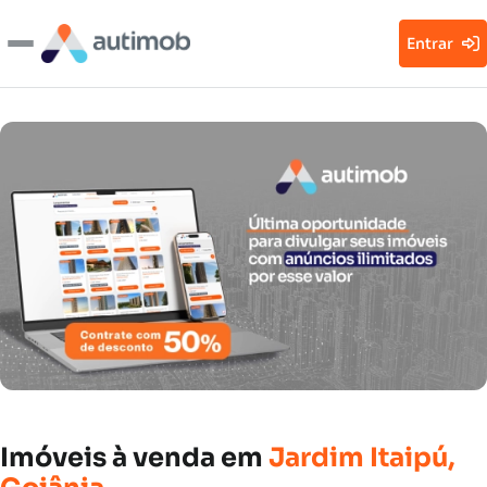
Entrar
Imóveis
à
venda
em
Jardim
Itaipú,