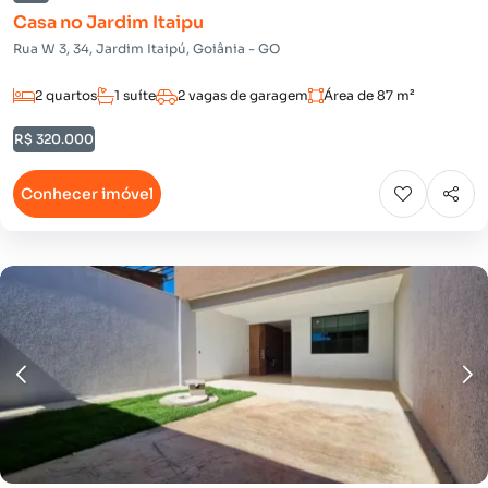
Casa no Jardim Itaipu
Rua W 3, 34, Jardim Itaipú, Goiânia - GO
2 quartos
1 suíte
2 vagas de garagem
Área de 87 m²
R$ 320.000
Conhecer imóvel