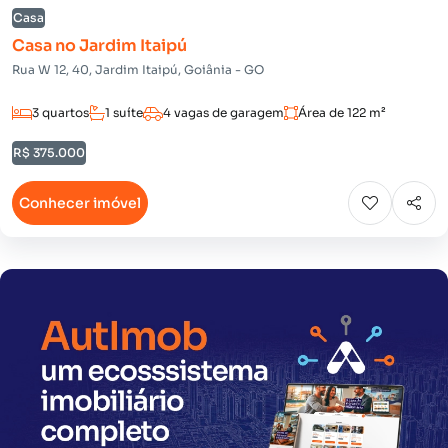
Casa
Casa no Jardim Itaipú
Rua W 12, 40, Jardim Itaipú, Goiânia - GO
3 quartos
1 suíte
4 vagas de garagem
Área de 122 m²
R$ 375.000
Conhecer imóvel