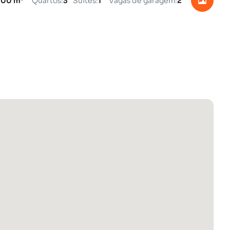
.00 m²
Quartos:
3
Suítes:
1
Vagas de garagem:
2