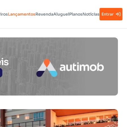
iros
Lançamentos
Revenda
Aluguel
Planos
Notícias
Entrar