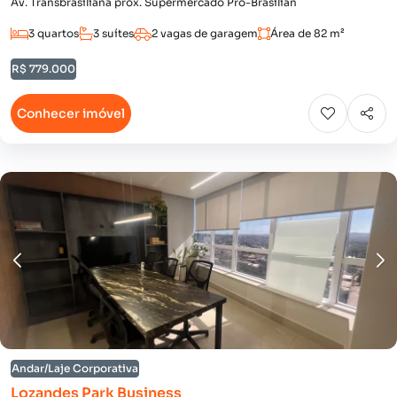
Av. Transbrasiliana prox. Supermercado Pró-Brasilian
3 quartos
3 suítes
2 vagas de garagem
Área de 82 m²
R$ 779.000
Conhecer imóvel
Andar/Laje Corporativa
Lozandes Park Business