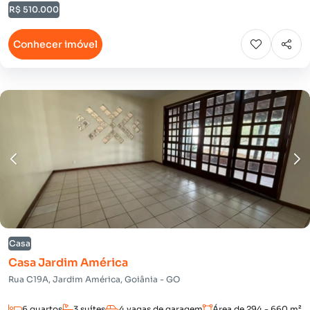
R$ 510.000
Conhecer imóvel
Casa
Casa Jardim América
Rua C19A, Jardim América, Goiânia - GO
6 quartos
3 suítes
4 vagas de garagem
Área de 294 - 660 m²