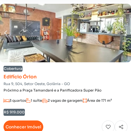
Cobertura
Edifício Órion
Rua 9, 504, Setor Oeste, Goiânia - GO
Próximo a Praça Tamandaré e a Panificadora Super Pão
3 quartos
1 suíte
2 vagas de garagem
Área de 171 m²
R$ 919.000
Conhecer imóvel