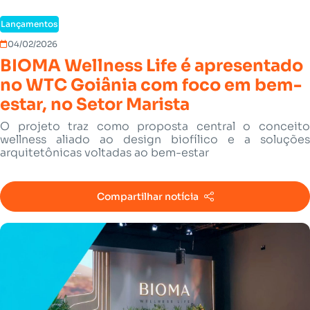
Lançamentos
04/02/2026
BIOMA Wellness Life é apresentado
no WTC Goiânia com foco em bem-
estar, no Setor Marista
O projeto traz como proposta central o conceito
wellness aliado ao design biofílico e a soluções
arquitetônicas voltadas ao bem-estar
Compartilhar notícia