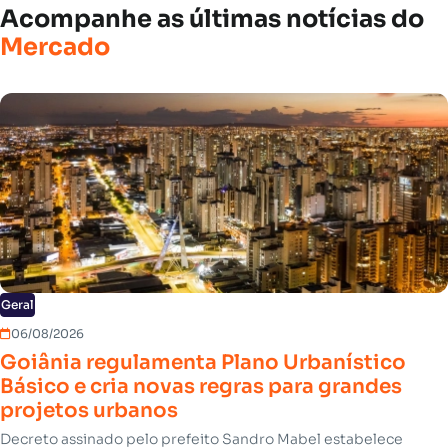
Acompanhe
as
últimas
notícias
do
Mercado
Geral
06/08/2026
Goiânia regulamenta Plano Urbanístico
Básico e cria novas regras para grandes
projetos urbanos
Decreto assinado pelo prefeito Sandro Mabel estabelece